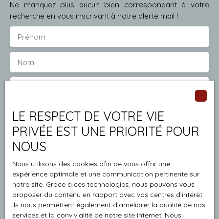
Ne manquez plus aucun bien correspondant à votre
recherche en vous inscrivant à notre alerte mail !
Prénom
Nom
Email
Type d'offre
LE RESPECT DE VOTRE VIE
Vente
PRIVÉE EST UNE PRIORITÉ POUR
Type de bien
Maison
NOUS
Localisation
Nous utilisons des cookies afin de vous offrir une
Sundhoffen (68280)
expérience optimale et une communication pertinente sur
notre site. Grace à ces technologies, nous pouvons vous
Budget max (€)
proposer du contenu en rapport avec vos centres d'intérêt.
Ils nous permettent également d'améliorer la qualité de nos
Surface min (m²)
services et la convivialité de notre site internet. Nous