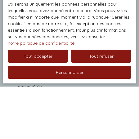
utiliserons uniquement les données personnelles pour
lesquelles vous avez donné votre accord. Vous pouvez les
Pièces min
modifier à n'importe quel moment via la rubrique ″Gérer les
cookies″ en bas de notre site, à l'exception des cookies
J'accepte le traitement de mes données
essentiels à son fonctionnement. Pour plus d'informations
personnelles conformément au RGPD. Si vous ne
sur vos données personnelles, veuillez consulter
notre politique de confidentialité
.
souhaitez pas faire l'objet de prospection
commerciale par voie téléphonique, vous pouvez
Tout accepter
Tout refuser
vous inscrire gratuitement sur la liste d'opposition
au démarchage téléphonique, prévu par l'article
L223-1 du code de la consommation, sur le site
Personnaliser
Internet www.bloctel.gouv.fr ou par courrier
adressé à :
Société Worldline, Service Bloctel, CS 61311, 41013
BLOIS CEDEX.
Pour en savoir plus sur le traitement de vos
données personnelles, veuillez consulter notre
politique de confidentialité
.