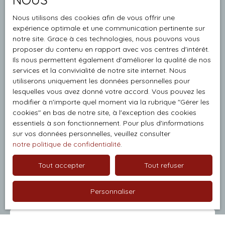
la propriété de vos rêves ?
ressourcement, de yoga ou de soins naturels, en pleine
Nous utilisons des cookies afin de vous offrir une
nature, dans une atmosphère apaisante. Centre ludique,
expérience optimale et une communication pertinente sur
Ne manquez plus aucun bien correspondant à votre
parfait pour animer par exemple des escape game, ou
notre site. Grace à ces technologies, nous pouvons vous
recherche en vous inscrivant à notre alerte mail !
jeux de rôles,Lieu de réception idéal pour l’organisation
proposer du contenu en rapport avec vos centres d'intérêt.
d’évènements type banquets, mariage…Libre de toute
Ils nous permettent également d'améliorer la qualité de nos
Prénom
occupation, le domaine attend une vision, une idée, une
services et la convivialité de notre site internet. Nous
énergie nouvelle. Chaque pierre, chaque arbre semble
utiliserons uniquement les données personnelles pour
Nom
prêt à raconter à nouveau une histoire. Un cadre de vie et
lesquelles vous avez donné votre accord. Vous pouvez les
modifier à n'importe quel moment via la rubrique ″Gérer les
de travail harmonieux Le site bénéficie d’une accessibilité
cookies″ en bas de notre site, à l'exception des cookies
remarquable : à quelques minutes de Colmar, à proximité
Email
essentiels à son fonctionnement. Pour plus d'informations
des axes routiers et des commerces essentiels, mais
sur vos données personnelles, veuillez consulter
dans un écrin de verdure préservé. Une opportunité
Type d'offre
notre politique de confidentialité
.
Vente
unique pour donner vie à un lieu d’exception Qu’il s’agisse
d’un projet hôtelier, culturel ou entrepreneurial, cette
Type de bien
Tout accepter
Tout refuser
Immobilier Pro
propriété incarne une invitation à créer, accueillir et
transmettre. Un lieu d’émotion, d’histoire et de renouveau.
Personnaliser
Localisation
Contactez ROC Consulting & Immobilier pour découvrir
ce site exceptionnel et imaginer ensemble son futur. Afin
d’assurer la discrétion et le sérieux inhérents à la vente
Budget max (€)