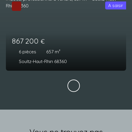
A saisir
867 200
€
6
pièces
657
m²
Soultz-Haut-Rhin 68360
Vous ne trouvez pas