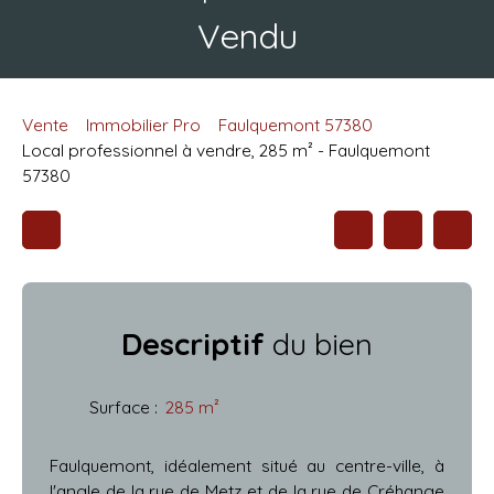
Vendu
Vente
Immobilier Pro
Faulquemont 57380
Local professionnel à vendre, 285 m² - Faulquemont
57380
Descriptif
du bien
Surface
:
285
m²
Faulquemont, idéalement situé au centre-ville, à
l'angle de la rue de Metz et de la rue de Créhange