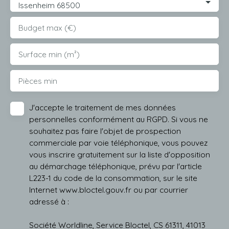
Issenheim 68500
Budget max (€)
Surface min (m²)
Pièces min
J'accepte le traitement de mes données
personnelles conformément au RGPD. Si vous ne
souhaitez pas faire l'objet de prospection
commerciale par voie téléphonique, vous pouvez
vous inscrire gratuitement sur la liste d'opposition
au démarchage téléphonique, prévu par l'article
L223-1 du code de la consommation, sur le site
Internet www.bloctel.gouv.fr ou par courrier
adressé à :
Société Worldline, Service Bloctel, CS 61311, 41013