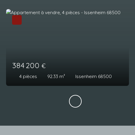
384 200
€
4
pièces
92.33
m²
Issenheim 68500