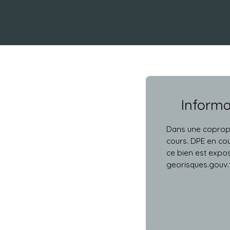
Inform
Dans une copropr
cours. DPE en cou
ce bien est expos
georisques.gouv.f