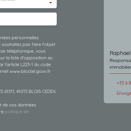
nnées personnelles
ouhaitez pas faire l'objet
ie téléphonique, vous
Raphae
r la liste d'opposition au
Responsable
 l'article L223-1 du code
ernet www.bloctel.gouv.fr
+33 6 
CS 61311, 41013 BLOIS CEDEX.
Envoye
ent de vos données
tre
politique de