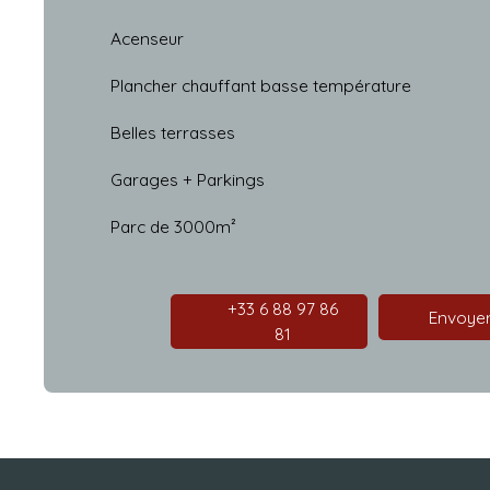
Acenseur
Plancher chauffant basse température
Belles terrasses
Garages + Parkings
Parc de 3000m²
+33 6 88 97 86
Envoyer
81