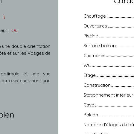
n
Carac
Chauffage
:
3
Ouvertures
eur
:
Oui
Piscine
Surface balcon
 une double orientation
ôté et sur les Vosges de
Chambres
WC
 optimale et une vue
Étage
e ou ceux cherchant une
Construction
Stationnement intérieur
Cave
bien
Balcon
Nombre d'étages du bâ