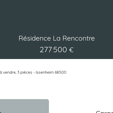
Résidence La Rencontre
277 500
€
 vendre, 3 pièces - Issenheim 68500