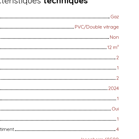
téristiques
techniques
Gaz
PVC/Double vitrage
Non
12
m²
2
1
2
2024
1
Oui
1
timent
4