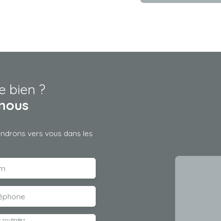
e bien ?
nous
iendrons vers vous dans les
m
léphone
 souhaitez