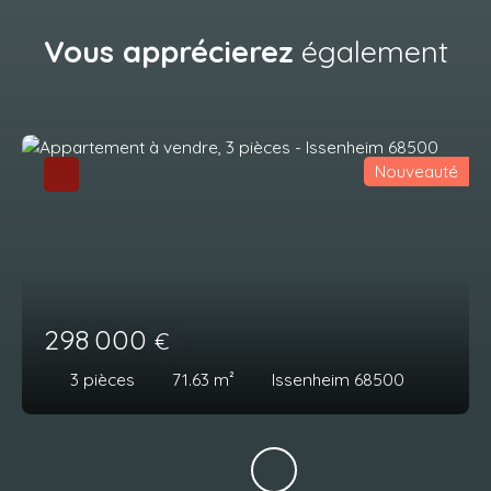
Vous apprécierez
également
Nouveauté
298 000
€
3
pièces
71.63
m²
Issenheim 68500